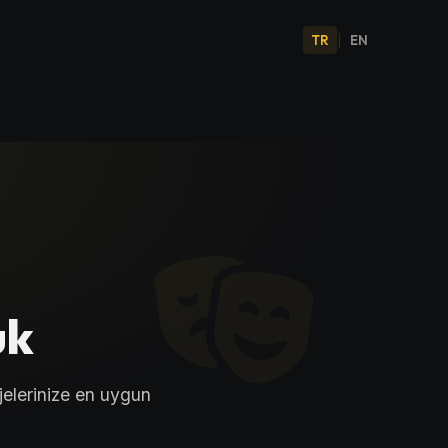
TR
|
EN
uk
elerinize en uygun