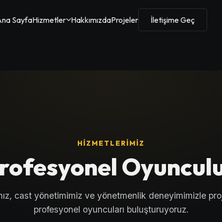
na Sayfa
Hizmetler
Hakkımızda
Projeler
İletişime Geç
HIZMETLERIMIZ
rofesyonel Oyuncul
ız, cast yönetimimiz ve yönetmenlik deneyimimizle proj
profesyonel oyuncuları buluşturuyoruz.